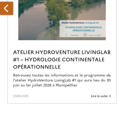
NE
RUPTION
OLCANIQUE
ATELIER HYDROVENTURE LIVINGLAB
OUS
#1 – HYDROLOGIE CONTINENTALE
ŒIL
OPÉRATIONNELLE
ES
TELLITES
Retrouvez toutes les informations et le programme de
ADARS
l’atelier HydroVenture LivingLab #1 qui aura lieu du 30
juin au 1er juillet 2026 à Montpelllier
03.06.2026
Lire la suite →