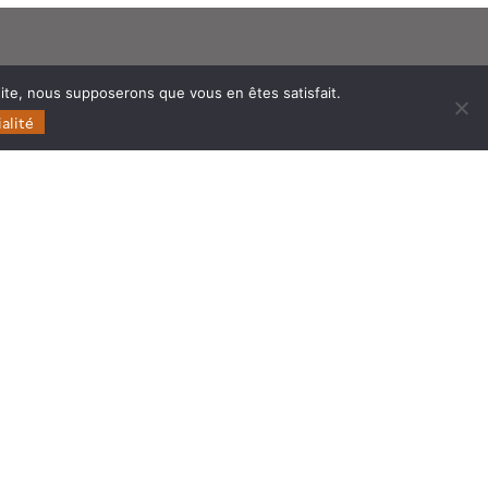
Follow
Follow
Follow
Follow
us
us
us
us
 site, nous supposerons que vous en êtes satisfait.
alité