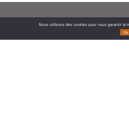
Theia
Domaines d’expertise
Nous utilisons des cookies pour vous garantir la m
Gouvernance
CES Cryosphère
Ok
Partenaires
CES Imagerie & Radiométr
Mentions légales
CES Occupation des terre
CES Eaux Continentales
CES Végétation, sols & ag