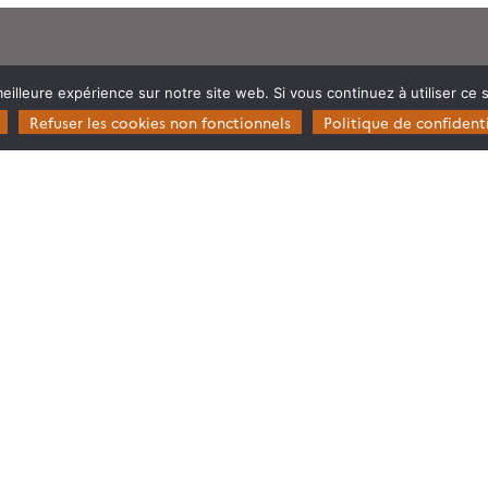
Restez en contact
eilleure expérience sur notre site web. Si vous continuez à utiliser ce
Poser une question à Theia
Refuser les cookies non fonctionnels
Politique de confidenti
ie
S’inscrire aux newsletters THEIA
s
rosystèmes
© Copyright Theia -
SEDOO (Service de Données OMP)