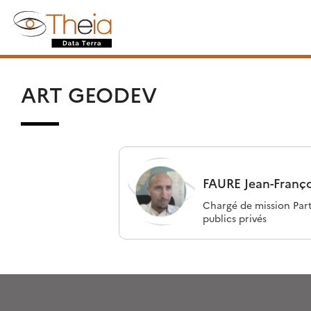
Skip
Rechercher :
to
content
ART GEODEV
FAURE
Jean-Franço
Chargé de mission Par
publics privés