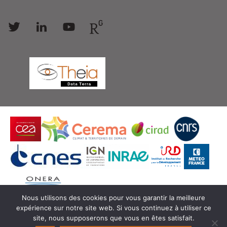
Follow
Follow
Follow
Follow
us
us
us
us
Nous utilisons des cookies pour vous garantir la meilleure
expérience sur notre site web. Si vous continuez à utiliser ce
© Copyright Theia -
SEDOO (Service de Données
site, nous supposerons que vous en êtes satisfait.