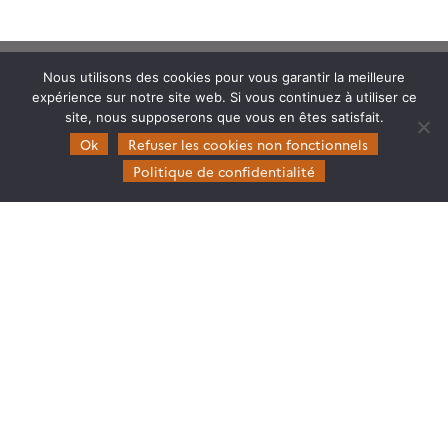
Nous utilisons des cookies pour vous garantir la meilleure
expérience sur notre site web. Si vous continuez à utiliser ce
site, nous supposerons que vous en êtes satisfait.
Ok
Refuser les cookies non fonctionnels
Theia
Politique de confidentialité
Gouvernance
Partenaires
Mentions légales
Domaines d’expertise
CES Cryosphère
CES Imagerie & Radiométrie
CES Occupation des terres
CES Eaux Continentales
CES Végétation, sols & agrosystèmes