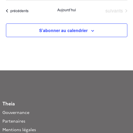
Évènements
Aujourd’hui
suivants
Évènements
précédents
S’abonner au calendrier
Theia
Gouvernance
Partenaires
Mentions légales