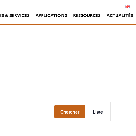
S & SERVICES
APPLICATIONS
RESSOURCES
ACTUALITÉS
Navigation
Chercher
Liste
de
vues
Évènement