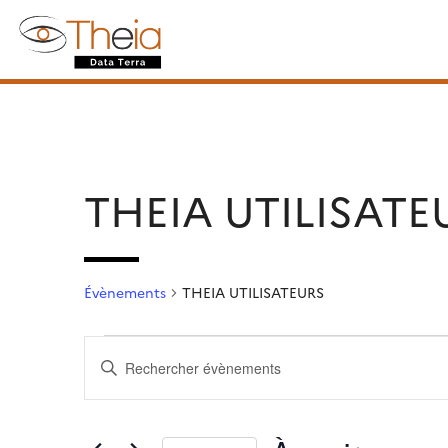
Skip
Rechercher :
to
content
THEIA UTILISATE
Évènements
THEIA UTILISATEURS
Évènements
Recherche
Saisir
et
mot-
clé.
navigation
Rechercher
Évènements