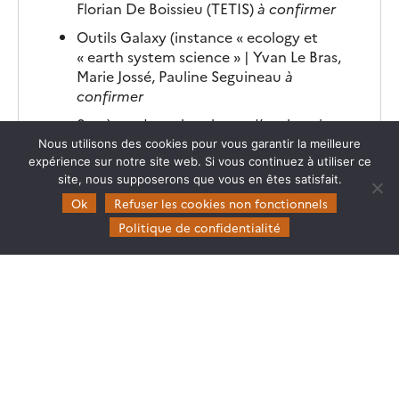
Florian De Boissieu (TETIS)
à confirmer
Outils Galaxy (instance « ecology et
« earth system science » |
Yvan Le Bras,
Marie Jossé, Pauline Seguineau
à
confirmer
Système de recherche et d’exploration
de données multi-thématiques dans le
Nous utilisons des cookies pour vous garantir la meilleure
cadre d’une approche Planetary Health |
expérience sur notre site web. Si vous continuez à utiliser ce
site, nous supposerons que vous en êtes satisfait.
Vincent Armant
à confirmer
Ok
Refuser les cookies non fonctionnels
Évolution de l’outil shiny – paysages
Politique de confidentialité
moustiques | Alexandre Cebeillac (UMR
IDEES)
AGRISTAMP – Cartographie utilisation et
devenir des pesticides | A. Tran, M.
Demarchi
Outils de récupération données météo
historiques et prévisionnelles / Arbocarto
| C. Lavalley, M. Demarchi