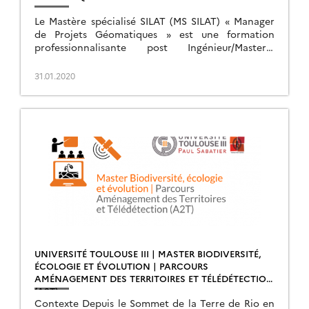
Le Mastère spécialisé SILAT (MS SILAT) « Manager
de Projets Géomatiques » est une formation
professionnalisante post Ingénieur/Master2,
destinée aux jeunes diplômes et/ou cadres de
l’aménagement des territoires pour l’intégration
31.01.2020
des solutions […]
UNIVERSITÉ TOULOUSE III | MASTER BIODIVERSITÉ,
ÉCOLOGIE ET ÉVOLUTION | PARCOURS
AMÉNAGEMENT DES TERRITOIRES ET TÉLÉDÉTECTION
(A2T)
Contexte Depuis le Sommet de la Terre de Rio en