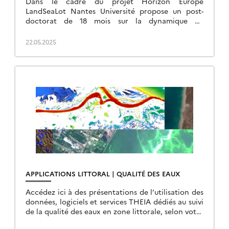
Dans le cadre du projet Horizon Europe
LandSeaLot Nantes Université propose un post-
doctorat de 18 mois sur la dynamique du
phytoplancton, en particulier des « Harmful Algal
Blooms » (HAB) et des […]
22.05.2025
APPLICATIONS LITTORAL | QUALITÉ DES EAUX
Accédez ici à des présentations de l’utilisation des
données, logiciels et services THEIA dédiés au suivi
de la qualité des eaux en zone littorale, selon votre
profil : Ce parcours […]