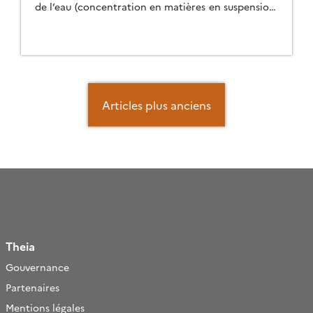
de l’eau (concentration en matières en suspension,
chlorophylle-a, etc.) à 20 m de résolution spatiale.
Navigation
des
Articles plus anciens
articles
Theia
Gouvernance
Partenaires
Mentions légales