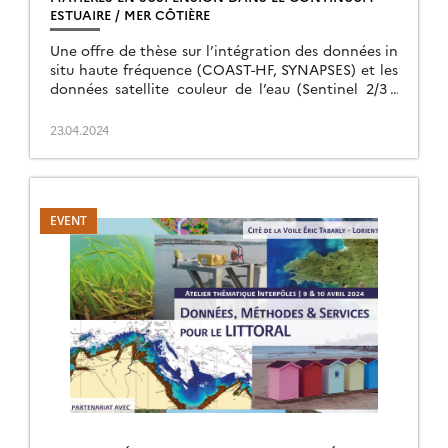
ESTUAIRE / MER CÔTIÈRE
Une offre de thèse sur l’intégration des données in
situ haute fréquence (COAST-HF, SYNAPSES) et les
données satellite couleur de l’eau (Sentinel 2/3 -
Landsat – MODIS) pour améliorer notre
connaissance de l’interface terre-mer.
23.04.2024