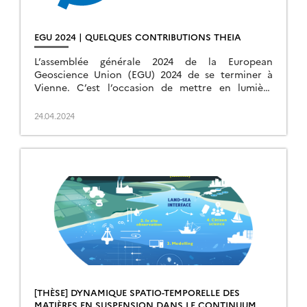
EGU 2024 | QUELQUES CONTRIBUTIONS THEIA
L’assemblée générale 2024 de la European
Geoscience Union (EGU) 2024 de se terminer à
Vienne. C’est l’occasion de mettre en lumière
quelques présentations issues de la communauté
THEIA.
24.04.2024
[THÈSE] DYNAMIQUE SPATIO-TEMPORELLE DES
MATIÈRES EN SUSPENSION DANS LE CONTINUUM