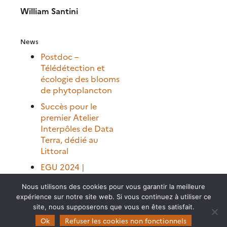
William Santini
News
Postdoc –
Télédétection et
écologie des blooms
de phytoplancton
Succès pour le
premier Atelier
Interpôles de Data
Terra, dédié au
Littoral
EGU 2024 |
Quelques
Nous utilisons des cookies pour vous garantir la meilleure
contributions THEIA
expérience sur notre site web. Si vous continuez à utiliser ce
[thèse] Dynamique
site, nous supposerons que vous en êtes satisfait.
spatio-temporelle
Ok
Refuser les cookies non fonctionnels