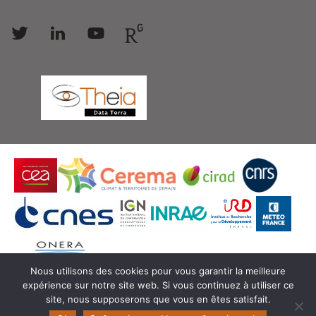
Follow
Follow
Follow
Follow
us
us
us
us
Nous utilisons des cookies pour vous garantir la meilleure
expérience sur notre site web. Si vous continuez à utiliser ce
© Copyright Theia -
SEDOO (Service de Données
site, nous supposerons que vous en êtes satisfait.