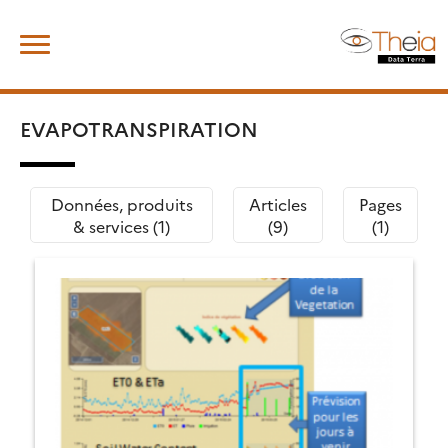
Skip
Rechercher :
to
content
EVAPOTRANSPIRATION
Données, produits
Articles
Pages
& services (1)
(9)
(1)