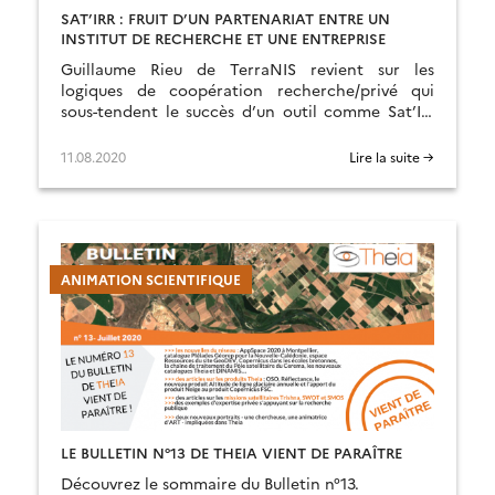
SAT’IRR : FRUIT D’UN PARTENARIAT ENTRE UN
INSTITUT DE RECHERCHE ET UNE ENTREPRISE
Guillaume Rieu de TerraNIS revient sur les
logiques de coopération recherche/privé qui
sous-tendent le succès d’un outil comme Sat’Irr
développé au sein du CES Évapotranspiration de
Theia.
11.08.2020
Lire la suite →
ANIMATION SCIENTIFIQUE
LE BULLETIN N°13 DE THEIA VIENT DE PARAÎTRE
Découvrez le sommaire du Bulletin n°13.