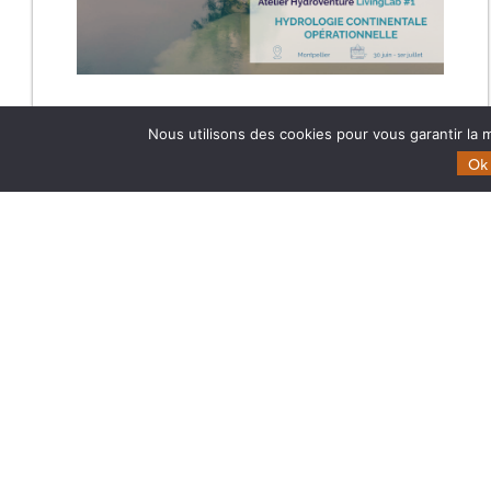
ATELIER HYDROVENTURE LIVINGLAB
Nous utilisons des cookies pour vous garantir la m
#1 – HYDROLOGIE CONTINENTALE
Ok
OPÉRATIONNELLE
Retrouvez toutes les informations et le programme de
l’atelier HydroVenture LivingLab #1 qui aura lieu du 30
juin au 1er juillet 2026 à Montpelllier
03.06.2026
Lire la suite →
Theia
Domaines d’expertise