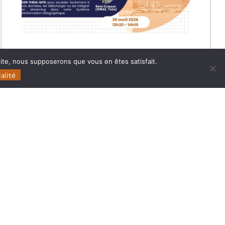
#1 FORMS ET FORMSPOT :
 site, nous supposerons que vous en êtes satisfait.
CARTOGRAPHIE DES FORÊTS
alité
FRANÇAISES À HAUTE RÉSOLUTION
Retrouvez le replay et les présentations du premier
Café Data Terra | THEIA dédié à la cartographie des
forêts à haute résolution.
11.05.2026
Lire la suite →
Follow
Follow
Follow
Follow
us
us
us
us