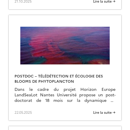
21.10.2025
Lire la suite →
POSTDOC – TÉLÉDÉTECTION ET ÉCOLOGIE DES
BLOOMS DE PHYTOPLANCTON
Dans le cadre du projet Horizon Europe
LandSeaLot Nantes Université propose un post-
doctorat de 18 mois sur la dynamique du
phytoplancton, en particulier des « Harmful Algal
Blooms » (HAB) et des […]
22.05.2025
Lire la suite →