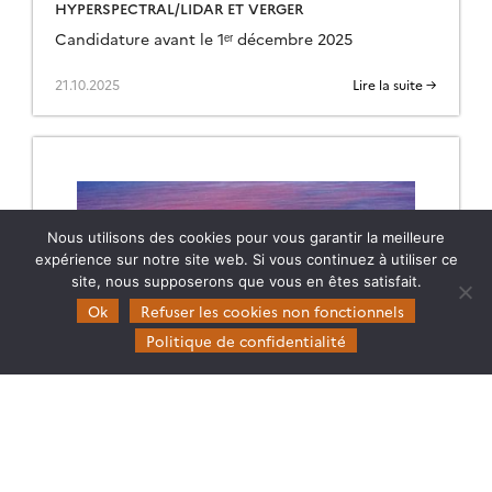
HYPERSPECTRAL/LIDAR ET VERGER
Candidature avant le 1ᵉʳ décembre 2025
21.10.2025
Lire la suite →
Nous utilisons des cookies pour vous garantir la meilleure
expérience sur notre site web. Si vous continuez à utiliser ce
site, nous supposerons que vous en êtes satisfait.
Ok
Refuser les cookies non fonctionnels
Politique de confidentialité
POSTDOC – TÉLÉDÉTECTION ET ÉCOLOGIE DES
BLOOMS DE PHYTOPLANCTON
Dans le cadre du projet Horizon Europe
LandSeaLot Nantes Université propose un post-
doctorat de 18 mois sur la dynamique du
phytoplancton, en particulier des « Harmful Algal