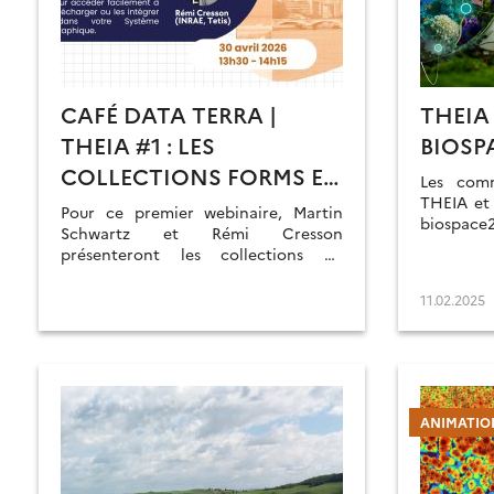
CAFÉ DATA TERRA |
THEIA
THEIA #1 : LES
BIOSP
COLLECTIONS FORMS ET
Les comm
FORMSPOT
THEIA et 
Pour ce premier webinaire, Martin
biospac
Schwartz et Rémi Cresson
février.
présenteront les collections de
produits FORMS et FORMSpoT, qui
permettent de cartographier la
11.02.2025
hauteur, le volume et la biomasse des
forêts françaises à haute résolution
et suivre les forêts à l’échelle de
l’arbre.
ANIMATION