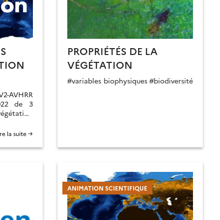
ES
PROPRIÉTÉS DE LA
TION
VÉGÉTATION
#variables biophysiques #biodiversité
2-AVHRR
2022 de 3
 végétation
traitement
té ajusté.
ire la suite →
ANIMATION SCIENTIFIQUE