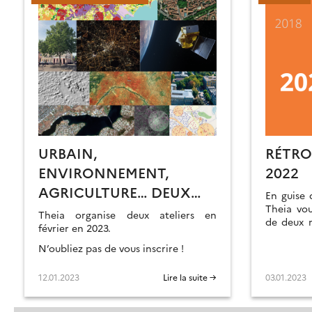
URBAIN,
RÉTRO
ENVIRONNEMENT,
2022
AGRICULTURE… DEUX
En guise 
ATELIERS THEIA EN
Theia vou
Theia organise deux ateliers en
de deux m
FÉVRIER 2023
février en 2023.
en 2022.
N’oubliez pas de vous inscrire !
12.01.2023
Lire la suite →
03.01.2023