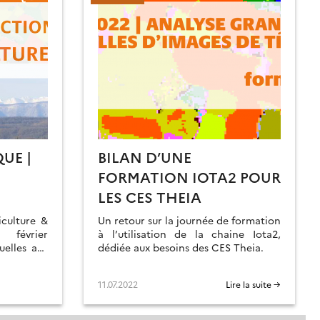
UE |
BILAN D’UNE
FORMATION IOTA2 POUR
LES CES THEIA
iculture &
Un retour sur la journée de formation
 février
à l’utilisation de la chaine Iota2,
uelles aux
dédiée aux besoins des CES Theia.
’activité
s le sud de
11.07.2022
Lire la suite →