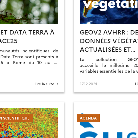
 ET DATA TERRA À
GEOV2-AVHRR : D
ACE25
DONNÉES VÉGÉTA
ACTUALISÉES ET
unautés scientifiques de
Data Terra sont présents à
CONSOLIDÉES
La collection GEOV
e25 à Rome du 10 au 14
accueille le millésime 
variables essentielles de la
(LAI, FAPAR, FCOVER). Le 
des données a par ailleurs é
Lire la suite →
17.12.2024
L
 SCIENTIFIQUE
AGENDA