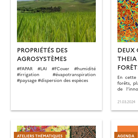
PROPRIÉTÉS DES
DEUX 
AGROSYSTÈMES
THEIA
FORÊT
#FAPAR #LAI #FCover #humidité
#irrigation #évapotranspiration
En cette 
#paysage #dispersion des espèces
forêts, p
de l’inn
avant deu
des donné
21.03.2024
caractéris
ATELIERS THÉMATIQUES
AGENDA