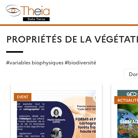
Skip
Rechercher :
to
content
PROPRIÉTÉS DE LA VÉGÉTAT
#variables biophysiques #biodiversité
Don
ACTUALIT