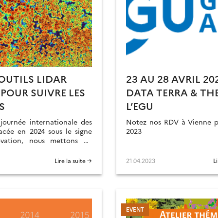
OUTILS LIDAR
23 AU 28 AVRIL 202
 POUR SUIVRE LES
DATA TERRA & THE
S
L’EGU
journée internationale des
Notez nos RDV à Vienne p
lacée en 2024 sous le signe
2023
ovation, nous mettons en
x outils dédiés à la gestion
es LiDAR aériennes pour la
Lire la suite →
21.04.2023
L
ation des forêts.