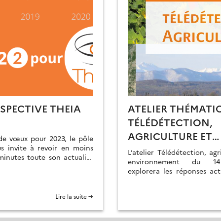
SPECTIVE THEIA
ATELIER THÉMATIQ
TÉLÉDÉTECTION,
AGRICULTURE ET
de vœux pour 2023, le pôle
s invite à revoir en moins
ENVIRONNEMENT
L’atelier Télédétection, agr
inutes toute son actualité
environnement du 14
explorera les réponses act
défis que doit relever l
agricole, en particulier dan
Lire la suite →
la France.