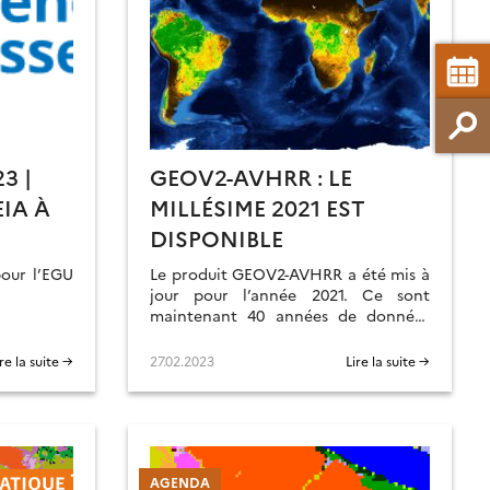
3 |
GEOV2-AVHRR : LE
IA À
MILLÉSIME 2021 EST
DISPONIBLE
our l’EGU
Le produit GEOV2-AVHRR a été mis à
jour pour l’année 2021. Ce sont
maintenant 40 années de données
sur l’évolution de la végétation à
l’échelle mondiale qui sont
ire la suite →
27.02.2023
Lire la suite →
disponibles.
AGENDA