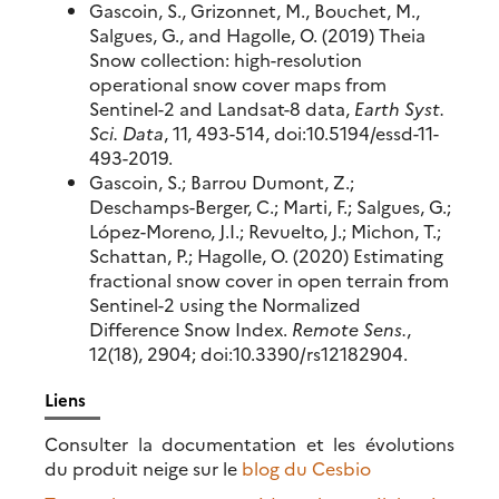
Gascoin, S., Grizonnet, M., Bouchet, M.,
Salgues, G., and Hagolle, O. (2019) Theia
Snow collection: high-resolution
operational snow cover maps from
Sentinel-2 and Landsat-8 data,
Earth Syst.
Sci. Data
, 11, 493-514, doi:10.5194/essd-11-
493-2019.
Gascoin, S.; Barrou Dumont, Z.;
Deschamps-Berger, C.; Marti, F.; Salgues, G.;
López-Moreno, J.I.; Revuelto, J.; Michon, T.;
Schattan, P.; Hagolle, O. (2020) Estimating
fractional snow cover in open terrain from
Sentinel-2 using the Normalized
Difference Snow Index.
Remote Sens.
,
12(18), 2904; doi:10.3390/rs12182904.
Liens
Consulter la documentation et les évolutions
du produit neige sur le
blog du Cesbio