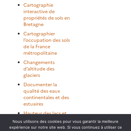
Cartographie
interactive de
propriétés de sols en
Bretagne
Cartographier
l’occupation des sols
de la France
métropolitaine
Changements
d’altitude des
glaciers
Documenter la
qualité des eaux
continentales et des
estuaires
Hauteur des lacs et
rivières
Nous utilisons des cookies pour vous garantir la meilleure
expérience sur notre site web. Si vous continuez à utiliser ce
Humidité du sol