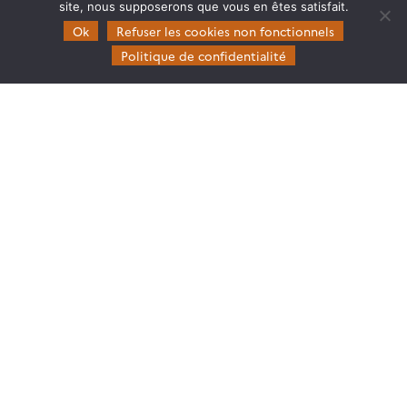
site, nous supposerons que vous en êtes satisfait.
Humidité du sol à
Ok
Refuser les cookies non fonctionnels
très haute résolution
Politique de confidentialité
spatiale
Mesurer l’albédo
solaire des zones
urbaines par des
données Sentinel-2
Neige
Occupation des sols
de 3 bassins
versants (Haïti)
Réflectance de
surface Landsat
Réflectance de
surface Sentinel-2
Réflectance de
surface Spot 5 (Take