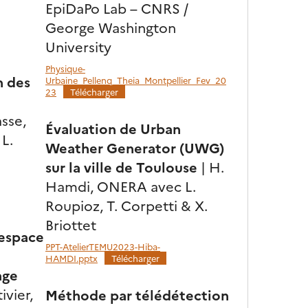
EpiDaPo Lab – CNRS /
George Washington
University
Physique-
n des
Urbaine_Pellenq_Theia_Montpellier_Fev_20
23
Télécharger
sse,
Évaluation de Urban
L.
Weather Generator (UWG)
sur la ville de Toulouse
| H.
Hamdi, ONERA avec L.
Roupioz, T. Corpetti & X.
Briottet
’espace
PPT-AtelierTEMU2023-Hiba-
HAMDI.pptx
Télécharger
age
ivier,
Méthode par télédétection