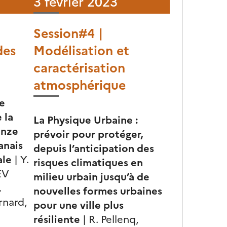
3 février 2023
Session#4 |
des
Modélisation et
caractérisation
atmosphérique
e
 la
La Physique Urbaine :
onze
prévoir pour protéger,
anais
depuis l’anticipation des
ale
| Y.
risques climatiques en
EV
milieu urbain jusqu’à de
.
nouvelles formes urbaines
ernard,
pour une ville plus
résiliente
| R. Pellenq,