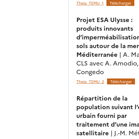
Theia_TEMU_1
Télécharger
Projet ESA Ulysse :
produits innovants
d’imperméabilisatio
sols autour de la mer
Méditerranée
| A. Ma
CLS avec A. Amodio, 
Congedo
Theia_TEMU_2
Télécharger
Répartition de la
population suivant l
urbain fourni par
traitement d’une im
satellitaire
| J.-M. Mét