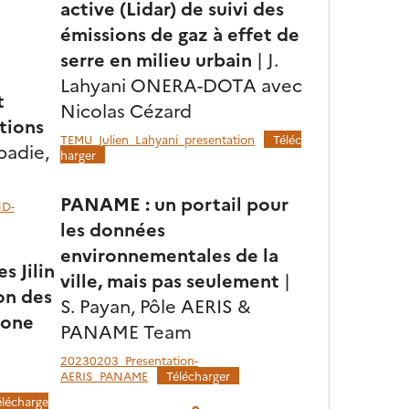
active (Lidar) de suivi des
émissions de gaz à effet de
serre en milieu urbain
| J.
Lahyani ONERA-DOTA avec
t
Nicolas Cézard
tions
TEMU_Julien_Lahyani_presentation
Téléc
badie,
harger
PANAME : un portail pour
HD-
les données
environnementales de la
s Jilin
ville, mais pas seulement
|
on des
S. Payan, Pôle AERIS &
zone
PANAME Team
20230203_Presentation-
AERIS_PANAME
Télécharger
élécharge