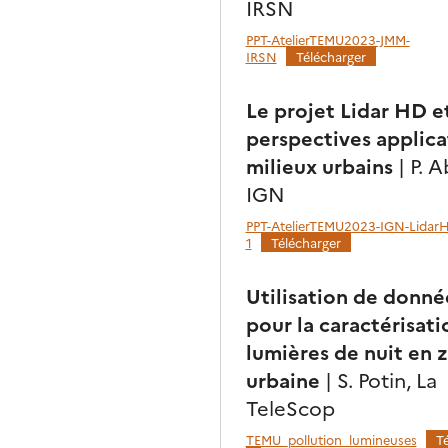
IRSN
PPT-AtelierTEMU2023-JMM-
IRSN
Télécharger
Le projet Lidar HD e
perspectives applica
milieux urbains
| P. A
IGN
PPT-AtelierTEMU2023-IGN-Lidar
1
Télécharger
Utilisation de donnée
pour la caractérisati
lumières de nuit en 
urbaine
| S. Potin, La
TeleScop
TEMU_pollution_lumineuses
T