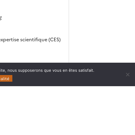
g
pertise scientifique (CES)
 site, nous supposerons que vous en êtes satisfait.
alité
Follow
Follow
Follow
Follow
us
us
us
us