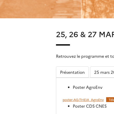
25, 26 & 27 M
Retrouvez le programme et tou
Présentation
25 mars 
Poster AgroEnv
poster-AG-THEIA_AgroEnv
Tél
Poster CDS CNES