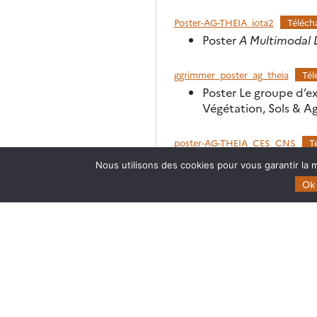
Poster-AG-THEIA_iota2
Téléch
Poster
A Multimodal 
ggrimmer_poster_ag_theia
Tél
Poster Le groupe d’e
Végétation, Sols & 
poster-AG-THEIA_CES_CNS
T
Nous utilisons des cookies pour vous garantir la m
Ok
Theia
Domaines d’expertise