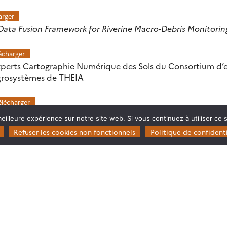
arger
Data Fusion Framework for Riverine Macro-Debris Monitorin
écharger
xperts Cartographie Numérique des Sols du Consortium d’ex
Agrosystèmes de THEIA
élécharger
eilleure expérience sur notre site web. Si vous continuez à utiliser ce
Refuser les cookies non fonctionnels
Politique de confidenti
Restez en contact