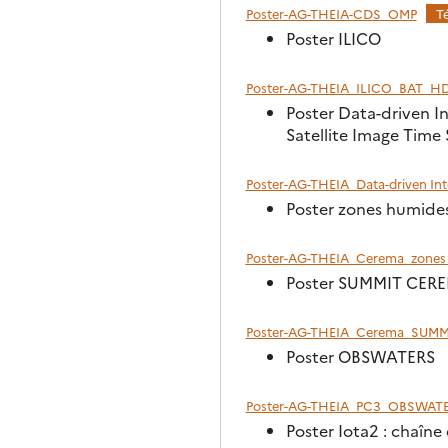
Poster-AG-THEIA-CDS_OMP
T
Poster ILICO
Poster-AG-THEIA_ILICO_BAT_H
Poster Data-driven I
Satellite Image Time 
Poster-AG-THEIA_Data-driven Inter
Poster zones humid
Poster-AG-THEIA_Cerema_zones
Poster SUMMIT CER
Poster-AG-THEIA_Cerema_SUMM
Poster OBSWATERS
Poster-AG-THEIA_PC3_OBSWAT
Poster Iota2 : chaîne