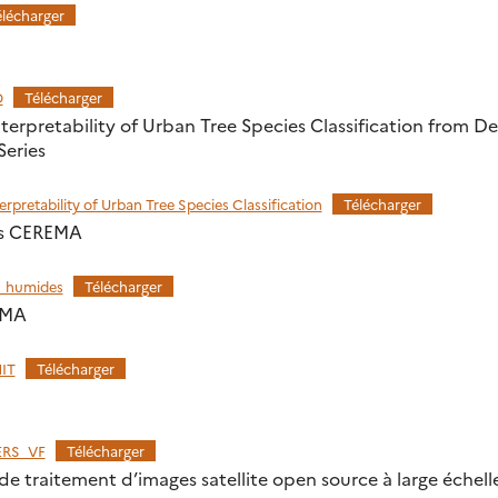
élécharger
D
Télécharger
nterpretability of Urban Tree Species Classification from 
Series
pretability of Urban Tree Species Classification
Télécharger
es CEREMA
_humides
Télécharger
EMA
IT
Télécharger
ERS_VF
Télécharger
 de traitement d’images satellite open source à large échell